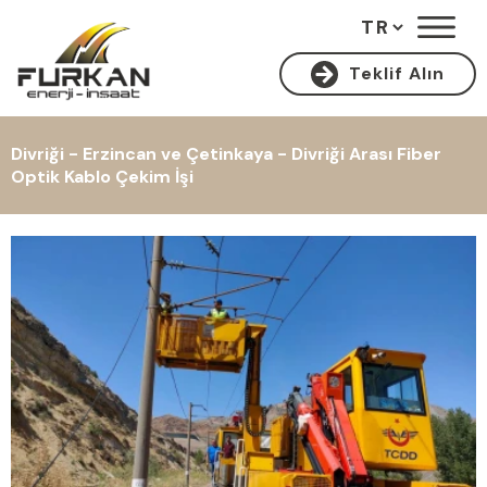
Teklif Alın
Divriği - Erzincan ve Çetinkaya - Divriği Arası Fiber
Optik Kablo Çekim İşi