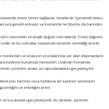
iyesinde enerji temini sağlayan tesislerdir. İçerisinde kesici,
anı sıra gerekli emniyet ve kumanda tertibatını da barındırır.
hattı üzerindeki stratejik düğüm noktalarıdır. Enerji dağıtımı
dilir ve bu noktalar sayesinde sistemin verimliliği artırılır.
 merkezleri ve istasyon postalarında yer alan ekipmanların
. Bu ara kademe kumanda merkezleri, Uzaktan Kumanda
stemin yönetimi, analiz ve raporlamalarını gerçekleştirir.
miryolu hattına veya hatlarına ait katener sisteminin
nliğini ve etkinliğini artırır.
 ve kurulumları gerçekleştirilir. Bu direkler, sistemin