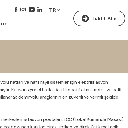
Teklif Alın
şim
lu hatları ve hafif raylı sistemler için elektrifikasyon
tır. Konvansiyonel hatlarda alternatif akım, metro ve hafif
llanarak demiryolu araçlarının en güvenli ve verimli şekilde
fo merkezleri, istasyon postaları, LCC (Lokal Kumanda Masası),
yol boyunca kurulan direk, iletken ve direk üstü mekanik