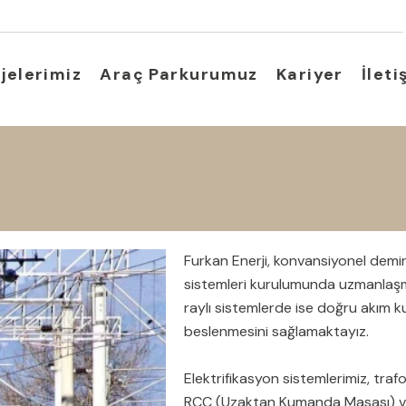
jelerimiz
Araç Parkurumuz
Kariyer
İleti
Furkan Enerji, konvansiyonel demiryo
sistemleri kurulumunda uzmanlaşmış
raylı sistemlerde ise doğru akım ku
beslenmesini sağlamaktayız.
Elektrifikasyon sistemlerimiz, tra
RCC (Uzaktan Kumanda Masası) ve 