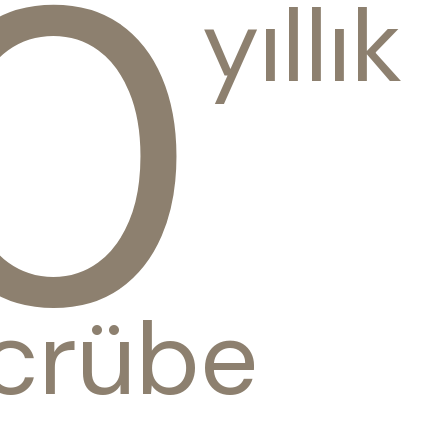
0
yıllık
crübe